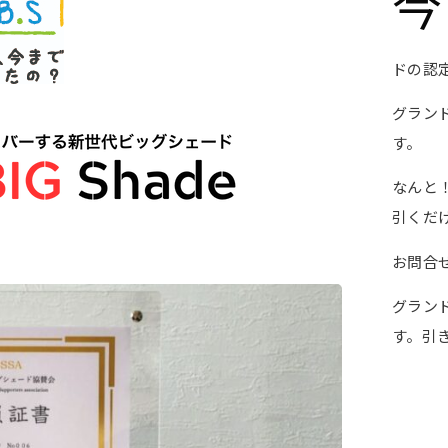
今
ドの認
グラン
す。
なんと
引くだ
お問合
グラン
す。引