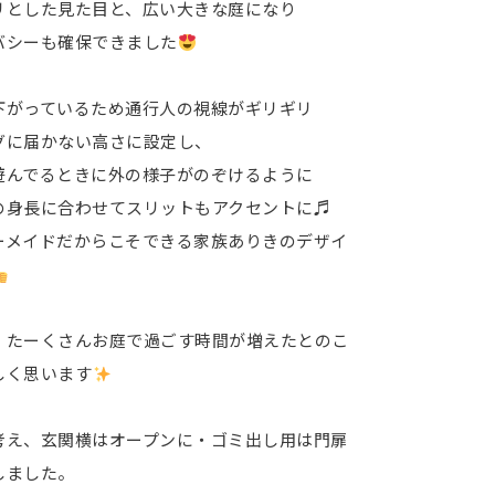
リとした見た目と、広い大きな庭になり
バシーも確保できました
下がっているため通行人の視線がギリギリ
グに届かない高さに設定し、
遊んでるときに外の様子がのぞけるように
の身長に合わせてスリットもアクセントに♬
ーメイドだからこそできる家族ありきのデザイ
、たーくさんお庭で過ごす時間が増えたとのこ
しく思います
考え、玄関横はオープンに・ゴミ出し用は門扉
しました。