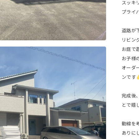
スッキ
プライ
道路が
リビン
お庭で
お子様
オーダ
ンです
完成後
とで嬉
動線を
ありに